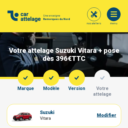
Une enseigne
Remorques du Nord
nos ateliers
menu
Votre attelage Suzuki Vitara + pose
dès 396€
TTC
Marque
Modèle
Version
Votre
attelage
Suzuki
Modifier
Vitara