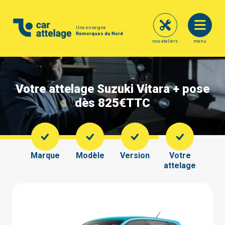
Une enseigne
Remorques du Nord
nos ateliers
menu
Votre attelage Suzuki Vitara + pose
dès 825€
TTC
Marque
Modèle
Version
Votre
attelage