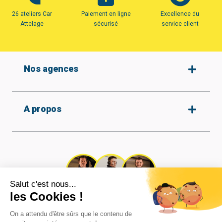
26 ateliers Car
Paiement en ligne
Excellence du
Attelage
sécurisé
service client
Nos agences
Amiens
A propos
Armentières
Arras
Beauvais
Qui sommes-nous ?
Protection des données
Boulogne-sur-mer
Nos agences
Conditions générales de
Calais
vente
Recrutement
Cambrai
Tous nos attelages
Nos vidéos
Caudry
Réalisations
Contact
Coignières
Mentions légales
Besoin d'aide ?
Compiègne
Cookies
Nos experts vous répondent dans les
Dunkerque