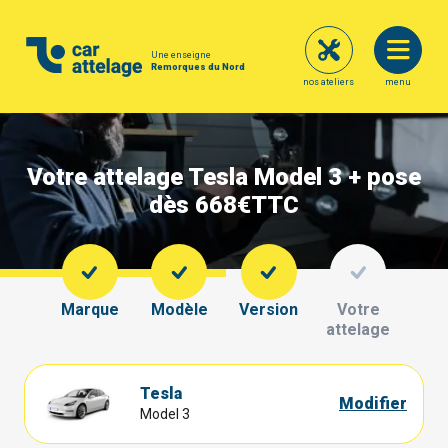
Une enseigne
Remorques du Nord
nos ateliers
menu
Votre attelage Tesla Model 3 + pose
dès 668€
TTC
Marque
Modèle
Version
Votre
attelage
Tesla
Modifier
Model 3