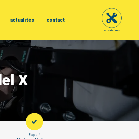
actualités
contact
nos ateliers
del X
Étape 4