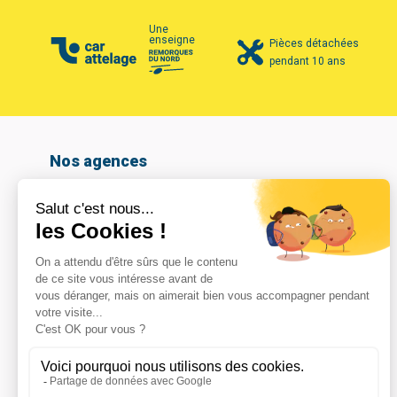
Une
enseigne
Pièces détachées
pendant 10 ans
Nos agences
Amiens
Armentières
Arras
Beauvais
Boulogne-sur-mer
Calais
Cambrai
Caudry
Coignières
Compiègne
Dunkerque
Hazebrouck
Le Havre
Lomme
Marcq En Baroeul
Maubeuge