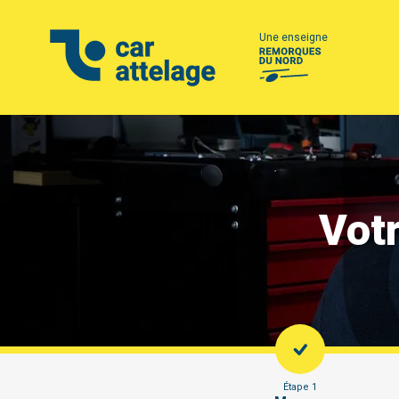
Une enseigne
Votr
Étape 1