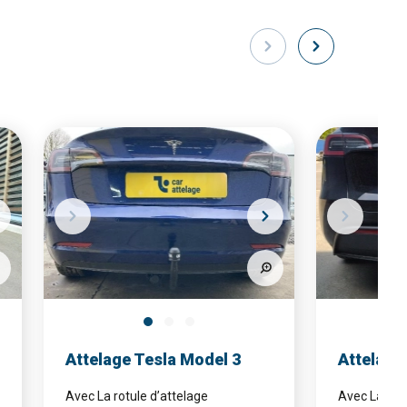
Attelage Tesla Model 3
Attelage
Avec La rotule d’attelage
Avec La rotu