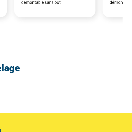
démontable sans outil
démontable 
elage
é