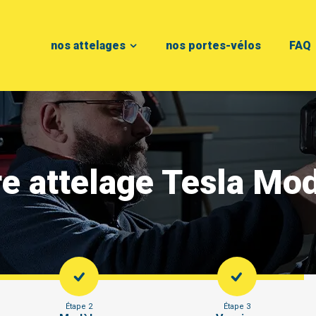
nos attelages
nos portes-vélos
FAQ
e attelage Tesla Mo
Étape 2
Étape 3