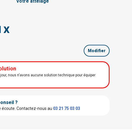
Votre attelage
l X
Modifier
olution
our, nous n'avons aucune solution technique pour équiper
onseil ?
e écoute.
Contactez-nous au
03 21 75 03 03