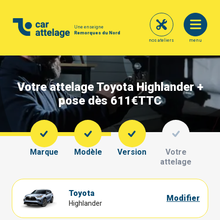
Une enseigne
Remorques du Nord
nos ateliers
menu
Votre attelage Toyota Highlander +
pose dès 611€
TTC
Marque
Modèle
Version
Votre
attelage
Toyota
Modifier
Highlander