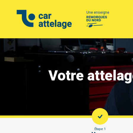
Une enseigne
Votre attela
Étape 1