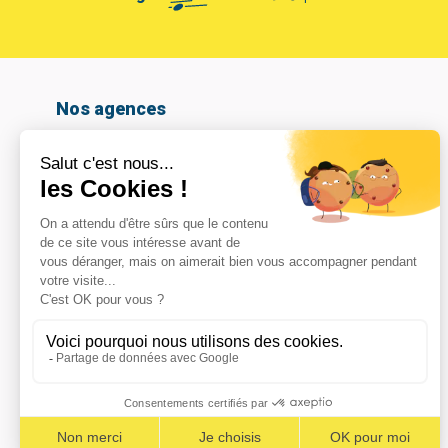
Nos agences
Amiens
Armentières
Arras
Beauvais
Boulogne-sur-mer
Calais
Cambrai
Caudry
Coignières
Compiègne
Dunkerque
Hazebrouck
Le Havre
Lomme
Marcq En Baroeul
Maubeuge
Noeux les mines
Noyelles-Godault
Reims – Croix Blandin
Reims – La Neuvillette