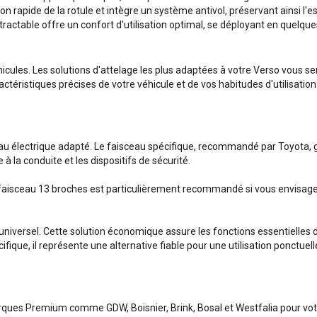
n rapide de la rotule et intègre un système antivol, préservant ainsi l'e
ctable offre un confort d'utilisation optimal, se déployant en quelques 
hicules. Les solutions d'attelage les plus adaptées à votre Verso vous 
téristiques précises de votre véhicule et de vos habitudes d'utilisation
ceau électrique adapté. Le faisceau spécifique, recommandé par Toyota, g
 la conduite et les dispositifs de sécurité.
faisceau 13 broches est particulièrement recommandé si vous envisagez 
 universel. Cette solution économique assure les fonctions essentielles d
ique, il représente une alternative fiable pour une utilisation ponctuell
ques Premium comme GDW, Boisnier, Brink, Bosal et Westfalia pour vot