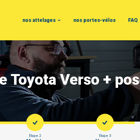
nos attelages
nos portes-vélos
FAQ
ge Toyota Verso + po
Étape 2
Étape 3