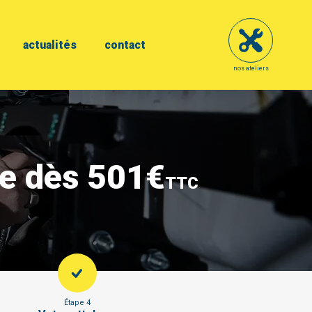
actualités
contact
nos ateliers
se dès 501€
TTC
Étape 4