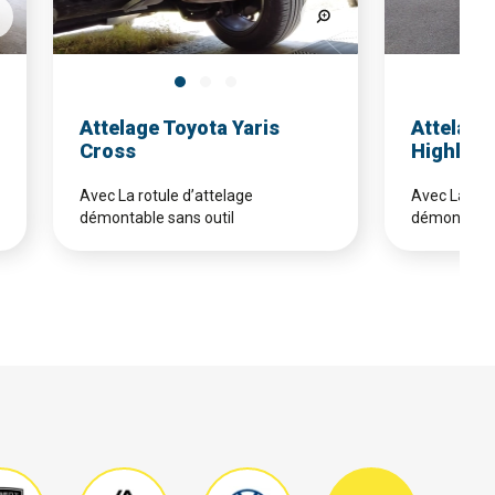
Attelage Toyota Yaris
Attelage
Cross
Highland
Avec La rotule d’attelage
Avec La rotu
démontable sans outil
démontable 