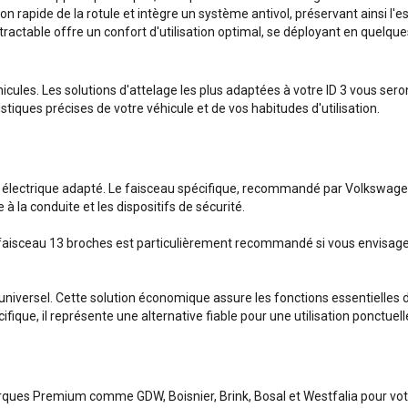
n rapide de la rotule et intègre un système antivol, préservant ainsi l'e
ctable offre un confort d'utilisation optimal, se déployant en quelques 
hicules. Les solutions d'attelage les plus adaptées à votre ID 3 vous se
iques précises de votre véhicule et de vos habitudes d'utilisation.
eau électrique adapté. Le faisceau spécifique, recommandé par Volkswagen
 la conduite et les dispositifs de sécurité.
faisceau 13 broches est particulièrement recommandé si vous envisagez 
 universel. Cette solution économique assure les fonctions essentielles d
ique, il représente une alternative fiable pour une utilisation ponctuell
ques Premium comme GDW, Boisnier, Brink, Bosal et Westfalia pour votr