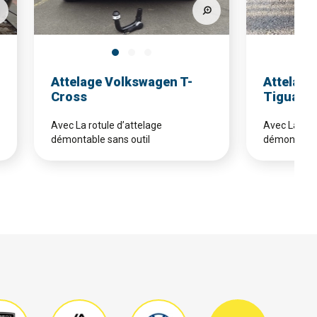
Attelage Volkswagen T-
Attelage
Cross
Tiguan
Avec La rotule d’attelage
Avec La rotu
démontable sans outil
démontable 