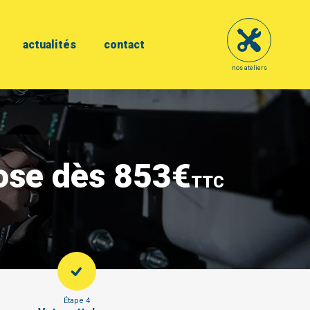
actualités
contact
nos ateliers
pose dès 853€
TTC
Étape 4