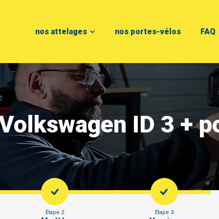
nos attelages
nos portes-vélos
FAQ
 Volkswagen ID 3 + 
Étape 2
Étape 3