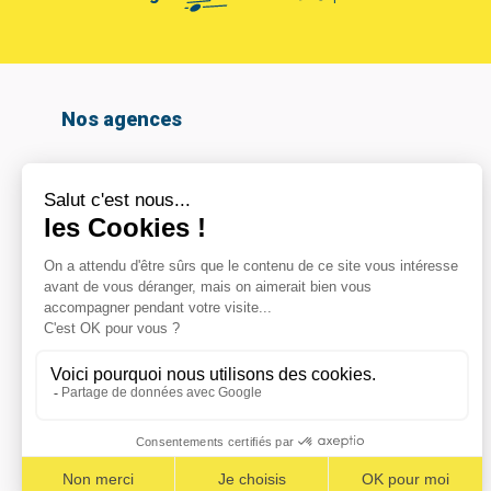
Nos agences
Amiens
Armentières
Arras
Beauvais
Boulogne-sur-mer
Calais
Cambrai
Caudry
Coignières
Compiègne
Dunkerque
Hazebrouck
Le Havre
Lomme
Marcq En Baroeul
Maubeuge
Noeux les mines
Noyelles-Godault
Reims – Croix Blandin
Reims – La Neuvillette