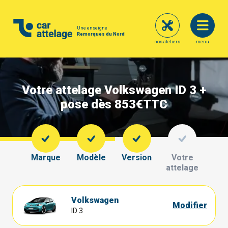
Une enseigne
Remorques du Nord
nos ateliers
menu
Votre attelage Volkswagen ID 3 +
pose dès 853€
TTC
Marque
Modèle
Version
Votre
attelage
Volkswagen
Modifier
ID 3