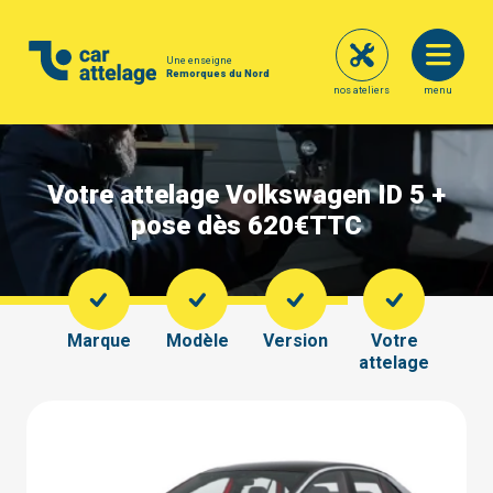
Une enseigne
Remorques du Nord
nos ateliers
menu
Votre attelage Volkswagen ID 5 +
pose dès 620€
TTC
Marque
Modèle
Version
Votre
attelage