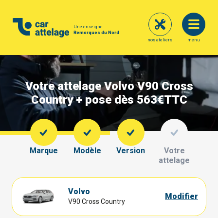
Une enseigne
Remorques du Nord
nos ateliers
menu
Votre attelage Volvo V90 Cross
Country + pose dès 563€
TTC
Marque
Modèle
Version
Votre
attelage
Volvo
Modifier
V90 Cross Country