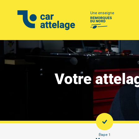
Une enseigne
Votre attela
Étape 1