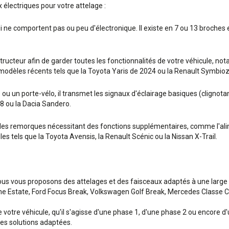
électriques pour votre attelage :
ui ne comportent pas ou peu d'électronique. Il existe en 7 ou 13 broche
nstructeur afin de garder toutes les fonctionnalités de votre véhicule, 
s modèles récents tels que la Toyota Yaris de 2024 ou la Renault Symbio
u un porte-vélo, il transmet les signaux d'éclairage basiques (clignotant
8 ou la Dacia Sandero.
s remorques nécessitant des fonctions supplémentaires, comme l'alime
es tels que la Toyota Avensis, la Renault Scénic ou la Nissan X-Trail.
nous vous proposons des attelages et des faisceaux adaptés à une larg
e Estate, Ford Focus Break, Volkswagen Golf Break, Mercedes Classe C B
votre véhicule, qu'il s'agisse d'une phase 1, d'une phase 2 ou encore d
des solutions adaptées.