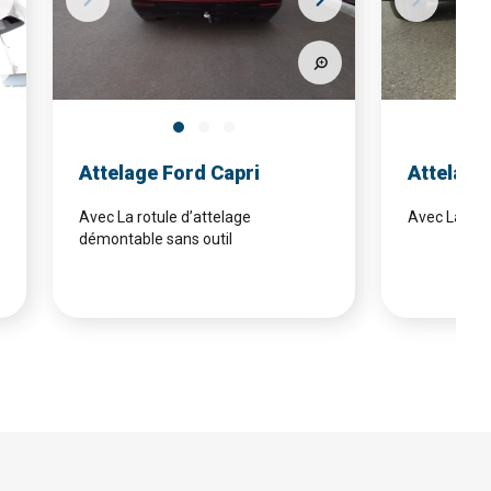
Attelage Ford Capri
Attelage
Avec La rotule d’attelage
Avec La rotu
démontable sans outil