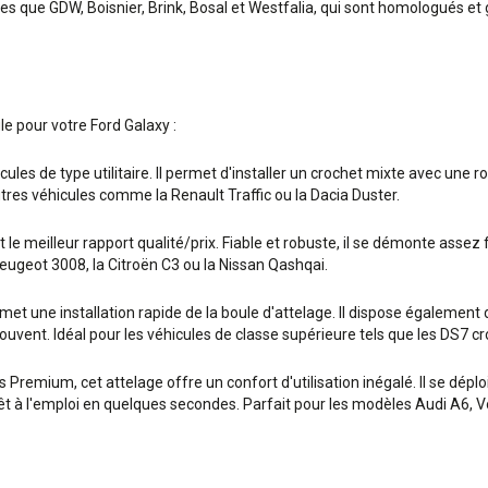
que GDW, Boisnier, Brink, Bosal et Westfalia, qui sont homologués et 
le pour votre Ford Galaxy :
ules de type utilitaire. Il permet d'installer un crochet mixte avec une r
tres véhicules comme la Renault Traffic ou la Dacia Duster.
e meilleur rapport qualité/prix. Fiable et robuste, il se démonte assez f
ugeot 3008, la Citroën C3 ou la Nissan Qashqai.
 une installation rapide de la boule d'attelage. Il dispose également d'
t souvent. Idéal pour les véhicules de classe supérieure tels que les DS
remium, cet attelage offre un confort d'utilisation inégalé. Il se déploie 
prêt à l'emploi en quelques secondes. Parfait pour les modèles Audi A6