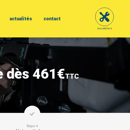
actualités
contact
nos ateliers
e dès 461€
TTC
Étape 4