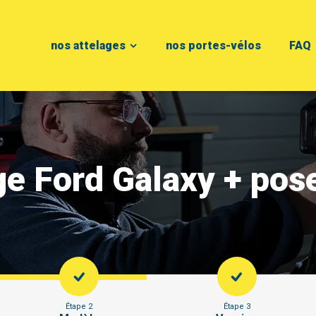
nos attelages
nos portes-vélos
FAQ
ge Ford Galaxy + pos
Étape 2
Étape 3