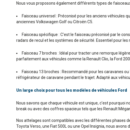
Nous vous proposons également différents types de faisceaux 
Faisceau universel : Préconisé pour les anciens véhicules q
anciennes Volkswagen Golf ou Citroën C5.
Faisceau spécifique : C'est le faisceau préconisé par le co
radars de recul et les systèmes de sécurité. Essentiel pour le
Faisceau 7 broches : Idéal pour tracter une remorque légère o
parfaitement aux véhicules comme la Renault Clio, la Ford 200
Faisceau 13 broches : Recommandé pour les caravanes ou le
réfrigérateur de caravane pendant le trajet. Adapté aux véhicul
Un large choix pour tous les modèles de véhicules Ford
Nous savons que chaque véhicule est unique, c'est pourquoi 
break ou avec des coffres spacieux tels que les Renault Mégan
Nos attelages sont compatibles avec les différentes phases de 
Toyota Verso, une Fiat 500L ou une Opel Insignia, nous avons 