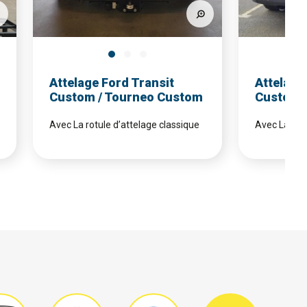
Attelage Ford Transit
Attelage
Custom / Tourneo Custom
Custom 
Avec La rotule d’attelage classique
Avec La rotu