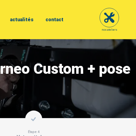
actualités
contact
nos ateliers
ourneo Custom + pose
Étape 4