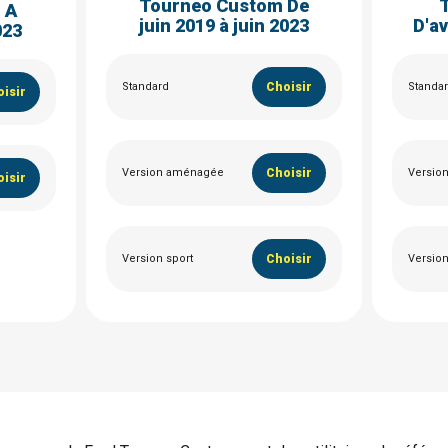
Tourneo Custom De
 A
juin 2019 à juin 2023
D'av
023
Standard
Choisir
Standa
isir
Version aménagée
Choisir
Versio
isir
Version sport
Choisir
Versio