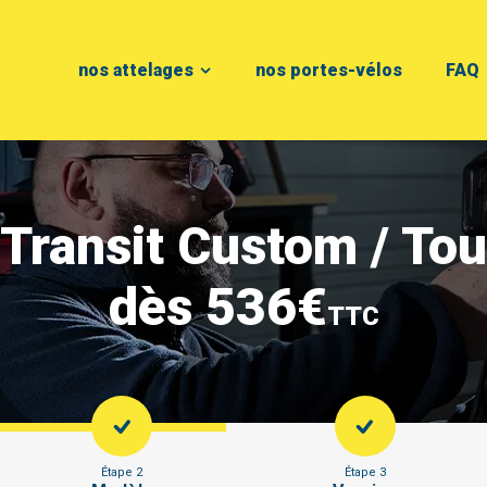
nos attelages
nos portes-vélos
FAQ
 Transit Custom / T
dès 536€
TTC
Étape 2
Étape 3