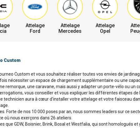
lage
Attelage
Attelage
Attelage
Atte
cia
Ford
Mercedes
Opel
Peu
neo Custom
ourneo Custom et vous souhaitez réaliser toutes vos envies de jardinage,
fois nécessiter un espace de chargement supplémentaire ou une capacité
une remorque, une caravane, mais aussi y adapter un porte-vélo ou un co
terrogations, vous conseiller et vous expliquer les différentes étapes de
tre technicien aura à cœur d'installer votre attelage et votre faisceau d
lage.
ges. Forte de nos 10 000 poses par an, nous sommes leaders sur ce sec
ce où nous exerçons dans 26 ateliers.
que GDW, Boisnier, Brink, Bosal et Westfalia, qui sont homologués et 