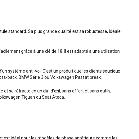
otule standard. Sa plus grande qualité est sa robustesse, idéale
acilement grâce à une clé de 18. Il est adapté à une utilisation
un système anti-vol. C'est un produit que les clients soucieux
7 cross-back, BMW Série 3 ou Volkswagen Passat break.
et se rétracte en un clin d'œil, sans effort et sans outils,
, Volkswagen Tiguan ou Seat Ateca.
s et est idéal pour les modèles de phase antérieure comme les