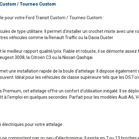
it Custom / Tourneo Custom
tule pour votre Ford Transit Custom / Tourneo Custom :
ules de type utilitaire. Il permet d'installer un crochet mixte avec une r
tres véhicules comme la Renault Traffic ou la Dacia Duster.
e meilleur rapport qualité/prix. Fiable et robuste, il se démonte assez f
ugeot 3008, la Citroën C3 ou la Nissan Qashqai.
 une installation rapide de la boule d'attelage. Il dispose également d'
t souvent. Idéal pour les véhicules de classe supérieure tels que les DS
remium, cet attelage offre un confort d'utilisation inégalé. Il se déploie 
prêt à l'emploi en quelques secondes. Parfait pour les modèles Audi A6
électriques pour votre attelage :
ui ne comportent pas ou peu d'électronique. Il existe en 7 ou 13 broche