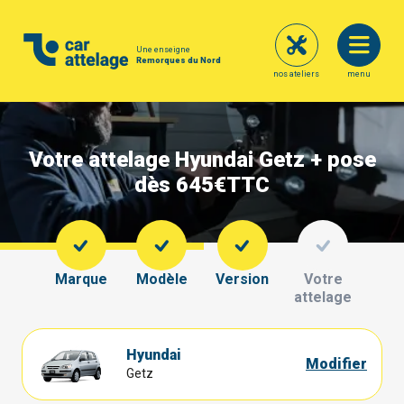
Une enseigne
Remorques du Nord
nos ateliers
menu
Votre attelage Hyundai Getz + pose
dès 645€
TTC
Marque
Modèle
Version
Votre
attelage
Hyundai
Modifier
Getz