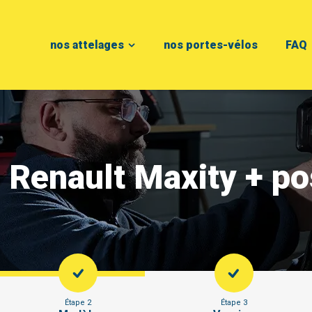
nos attelages
nos portes-vélos
FAQ
e Renault Maxity + p
Étape 2
Étape 3