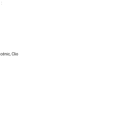
 :
cénic, Clio