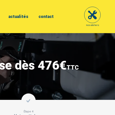
actualités
contact
nos ateliers
ose dès 476€
TTC
Étape 4