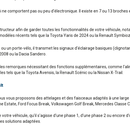
ui ne comportent pas ou peu d'électronique. Il existe en 7 ou 13 broche
nstructeur afin de garder toutes les fonctionnalités de votre véhicule, 
s modèles récents tels que la Toyota Yaris de 2024 ou la Renault Symbio
u un porte-vélo, il transmet les signaux d'éclairage basiques (clignotant
2008 ou la Dacia Sandero.
s remorques nécessitant des fonctions supplémentaires, comme l'alime
es tels que la Toyota Avensis, la Renault Scénic ou la Nissan X-Trail.
lt
nous vous proposons des attelages et des faisceaux adaptés à une larg
e Estate, Ford Focus Break, Volkswagen Golf Break, Mercedes Classe C B
votre véhicule, qu'il s'agisse d'une phase 1, d'une phase 2 ou encore d
des solutions adaptées.