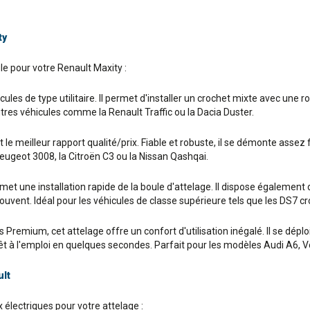
ty
ule pour votre Renault Maxity :
ules de type utilitaire. Il permet d'installer un crochet mixte avec une r
tres véhicules comme la Renault Traffic ou la Dacia Duster.
e meilleur rapport qualité/prix. Fiable et robuste, il se démonte assez f
ugeot 3008, la Citroën C3 ou la Nissan Qashqai.
 une installation rapide de la boule d'attelage. Il dispose également d'
t souvent. Idéal pour les véhicules de classe supérieure tels que les DS
remium, cet attelage offre un confort d'utilisation inégalé. Il se déploie 
prêt à l'emploi en quelques secondes. Parfait pour les modèles Audi A6
ult
électriques pour votre attelage :