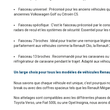
Faisceau universel : Préconisé pour les anciens véhicules q
anciennes Volkswagen Golf ou Citroën C5.
Faisceau spécifique : C'est le faisceau préconisé par le co
radars de recul et les systèmes de sécurité. Essentiel pour le
Faisceau 7 broches : Idéal pour tracter une remorque légère o
parfaitement aux véhicules comme la Renault Clio, la Renault 
Faisceau 13 broches : Recommandé pour les caravanes ou le
réfrigérateur de caravane pendant le trajet. Adapté aux véhicul
Un large choix pour tous les modèles de véhicules Renau
Nous savons que chaque véhicule est unique, c'est pourquoi 
break ou avec des coffres spacieux tels que les Renault Mégan
Nos attelages sont compatibles avec les différentes phases de 
Toyota Verso, une Fiat 500L ou une Opel Insignia, nous avons 