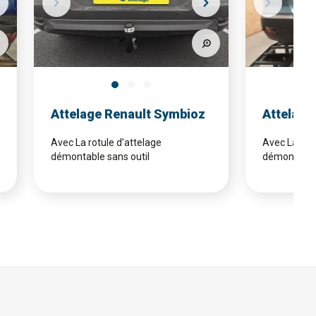
Attelage Renault Symbioz
Attelage
Avec La rotule d’attelage
Avec La rotu
démontable sans outil
démontable 