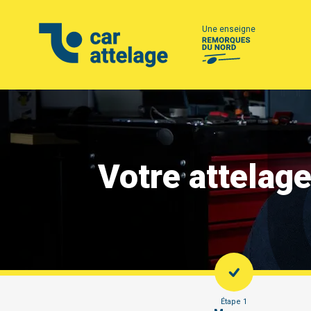
Une enseigne
Votre attelag
Étape 1