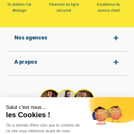
26 ateliers Car
Paiement en ligne
Excellence du
Attelage
sécurisé
service client
Nos agences
Amiens
A propos
Armentières
Arras
Beauvais
Qui sommes-nous ?
Protection des données
Boulogne-sur-mer
Nos agences
Conditions générales de
Calais
vente
Recrutement
Cambrai
Tous nos attelages
Nos vidéos
Caudry
Réalisations
Contact
Coignières
Mentions légales
Besoin d'aide ?
Compiègne
Cookies
Nos experts vous répondent dans les
Dunkerque
meilleurs délais !
Hazebrouck