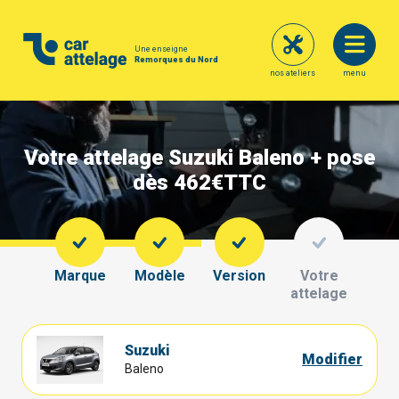
Une enseigne
Remorques du Nord
nos ateliers
menu
Votre attelage Suzuki Baleno + pose
dès 462€
TTC
Marque
Modèle
Version
Votre
attelage
Suzuki
Modifier
Baleno