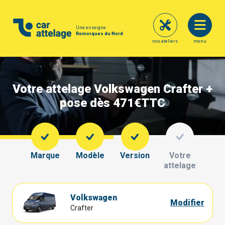
Une enseigne
Remorques du Nord
nos ateliers
menu
Votre attelage Volkswagen Crafter +
pose dès 471€
TTC
Marque
Modèle
Version
Votre
attelage
Volkswagen
Modifier
Crafter