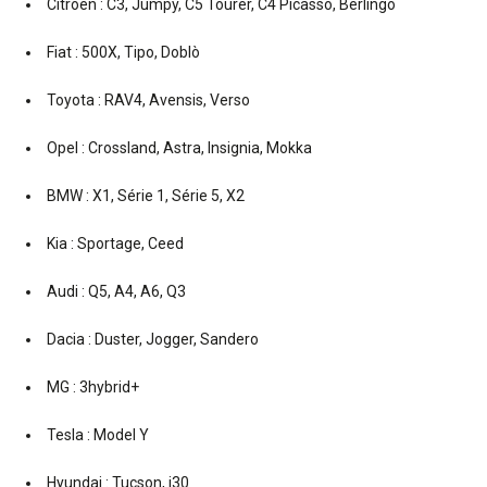
Citroën : C3, Jumpy, C5 Tourer, C4 Picasso, Berlingo
Fiat : 500X, Tipo, Doblò
Toyota : RAV4, Avensis, Verso
Opel : Crossland, Astra, Insignia, Mokka
BMW : X1, Série 1, Série 5, X2
Kia : Sportage, Ceed
Audi : Q5, A4, A6, Q3
Dacia : Duster, Jogger, Sandero
MG : 3hybrid+
Tesla : Model Y
Hyundai : Tucson, i30