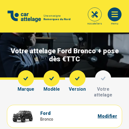
Une enseigne
Remorques du Nord
nos ateliers
menu
Votre attelage Ford Bronco + pose
dès €
TTC
Marque
Modèle
Version
Votre
attelage
Ford
Modifier
Bronco