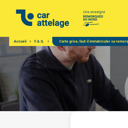
Une enseigne
Accueil
F.A.Q.
Carte grise, faut-il immatriculer sa remor