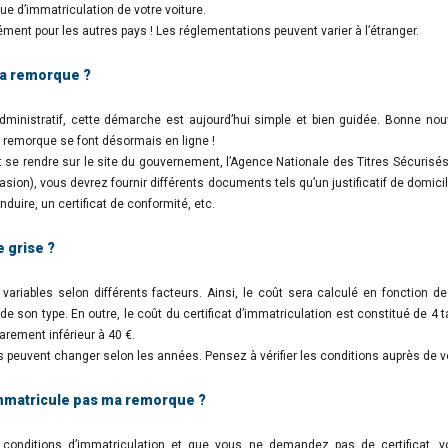
ue d’immatriculation de votre voiture.
ément pour les autres pays ! Les réglementations peuvent varier à l’étranger.
a remorque ?
administratif, cette démarche est aujourd’hui simple et bien guidée. Bonne nouv
remorque se font désormais en ligne !
t se rendre sur le site du gouvernement, l’Agence Nationale des Titres Sécurisés
sion), vous devrez fournir différents documents tels qu’un justificatif de domici
duire, un certificat de conformité, etc.
e grise ?
 variables selon différents facteurs. Ainsi, le coût sera calculé en fonction de 
e son type. En outre, le coût du certificat d’immatriculation est constitué de 4 t
t rarement inférieur à 40 €.
 peuvent changer selon les années. Pensez à vérifier les conditions auprès de vo
’immatricule pas ma remorque ?
 conditions d’immatriculation et que vous ne demandez pas de certificat, v