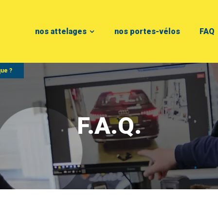
nos attelages
nos portes-vélos
FAQ
que ?
F.A.Q.