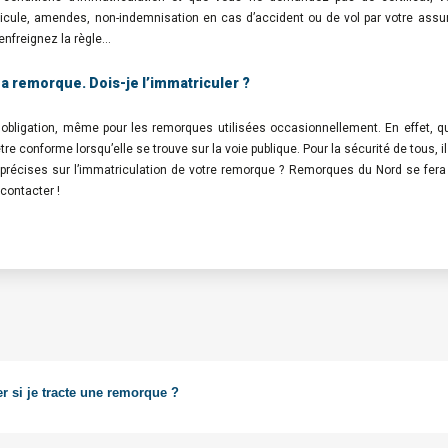
icule, amendes, non-indemnisation en cas d’accident ou de vol par votre ass
 enfreignez la règle…
ma remorque. Dois-je l’immatriculer ?
e obligation, même pour les remorques utilisées occasionnellement. En effet, 
tre conforme lorsqu’elle se trouve sur la voie publique. Pour la sécurité de tous, il 
récises sur l’immatriculation de votre remorque ? Remorques du Nord se fera 
contacter !
er si je tracte une remorque ?
pas si la somme des PTAC du véhicule tracteur et de la remorque ne dépasse pas