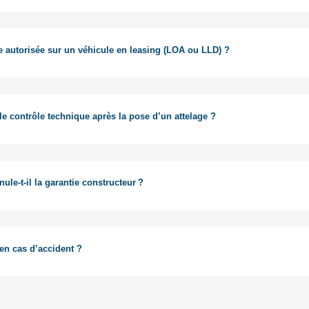
déclarer l’attelage à votre assurance, surtout si vous comptez tracte
 sinistre.
le autorisée sur un véhicule en leasing (LOA ou LLD) ?
sible d’installer un attelage sur un véhicule en leasing ou en LOA, à 
 le contrôle technique après la pose d’un attelage ?
chnique immédiatement après l’installation d’un attelage n'est pas oblig
t vérifié lors du prochain contrôle périodique, comme pour tout autre é
ule-t-il la garantie constructeur ?
’annule pas la garantie constructeur. Il s’agit d’un accessoire prévu pou
 en cas d’accident ?
s de danger en soi, mais il peut aggraver les dommages en cas d’acc
on si la rotule est restée montée sans être utilisée. Il est donc essentiel 