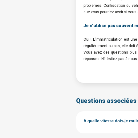
problèmes. Confiscation du véh
que vous pourriez avoir si vous
Je n’utilise pas souvent 
Oui ! L’immatriculation est un
régulièrement ou pas, elle doit ê
Vous avez des questions plus p
réponses. N’hésitez pas à nous 
Questions associées
A quelle vitesse dois-je roul
Le code de la route ne change 
voir plus