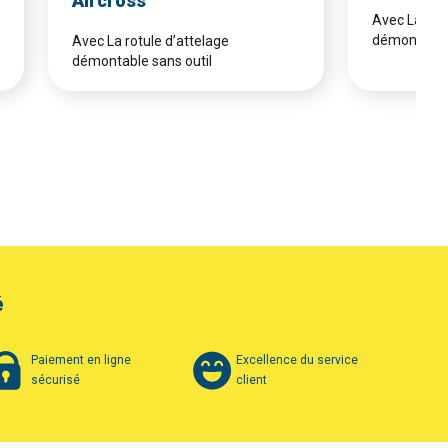
Aircross
Avec La rotu
démontable 
Avec La rotule d’attelage
démontable sans outil
é
Paiement en ligne
Excellence du service
sécurisé
client