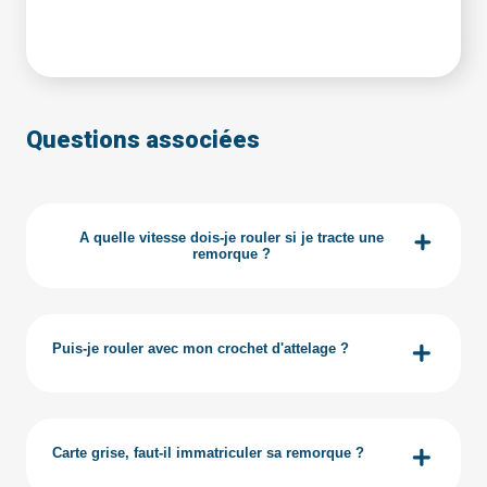
Questions associées
A quelle vitesse dois-je rouler si je tracte une
remorque ?
Le code de la route ne change pas si la somme des PTAC du
véhicule tracteur et de la remorque ne dépasse pas les
3500kg.
voir plus
Puis-je rouler avec mon crochet d'attelage ?
Sur ce point, le code de la route est clair : il n'est pas
interdit de rouler avec une boule d'attelage.
Carte grise, faut-il immatriculer sa remorque ?
voir plus