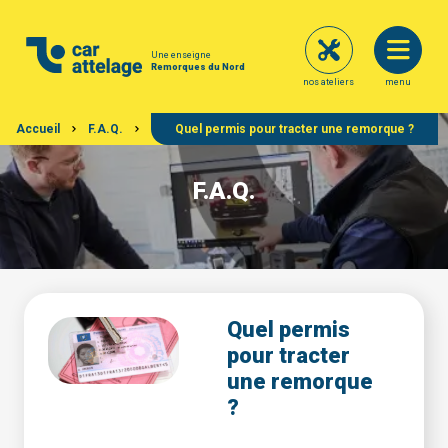
Une enseigne
Remorques du Nord
nos ateliers
menu
Accueil
F.A.Q.
Quel permis pour tracter une remorque ?
F.A.Q.
Quel permis
pour tracter
une remorque
?