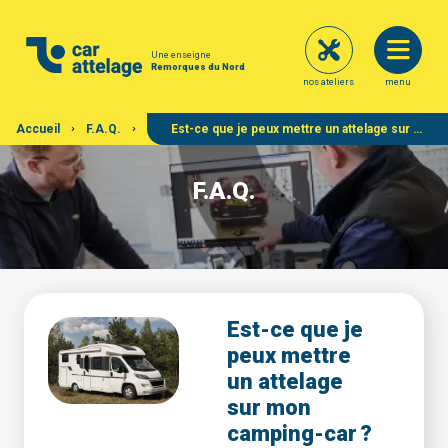
Une enseigne
Remorques du Nord
nos ateliers
menu
Accueil
F.A.Q.
Est-ce que je peux mettre un attelage sur mon camping-car ?
F.A.Q.
Est-ce que je
peux mettre
un attelage
sur mon
camping-car ?