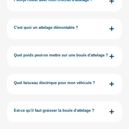
Sur ce point, le code de la route est clair : il n'est pas
interdit de rouler avec une boule d'attelage.
C'est quoi un attelage démontable ?
voir plus
Il existe 2 types d'attelage démontable : l'attelage
démontable avec outils aussi appelé attelage compact
et l'attelage démontable sans outils ou RDSO.
Quel poids peut-on mettre sur une boule d'attelage ?
voir plus
La question du poids maximal supporté par une boule
d'attelage est fondamentale pour garantir la sécurité
routière et préserver l'intégrité de votre véhicule.
Quel faisceau électrique pour mon véhicule ?
Plusieurs valeurs essentielles déterminent les limites
Nous vous proposons deux types de faisceaux, le faisceau
de charge de votre système d'attelage.
universel ou le faisceau spécifique.
voir plus
voir plus
Est-ce qu'il faut graisser la boule d'attelage ?
Non, surtout pas si vous installez un porte-vélos sur